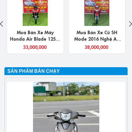
áy
Mua Bán Xe Cũ SH
Mua Bán Xe Cũ
125cc
Mode 2016 Nghệ An
YAMAHA EXCITER Ở
 Chủ
Giá Rẻ, Chính Chủ
Nghệ An, Chính Chủ
38,000,000
22,000,000
ẻ
SẢN PHẨM BÁN CHẠY