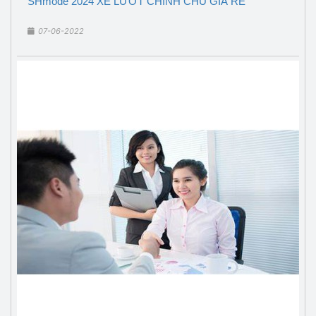
SHmode 2024 XE LƯỚT CHÍNH CHỦ GIÁ RẺ
07-06-2022