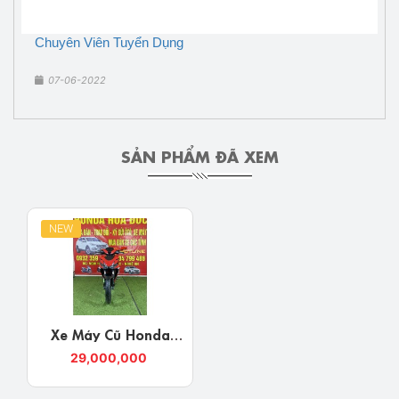
Chuyên Viên Tuyển Dụng
07-06-2022
SẢN PHẨM ĐÃ XEM
NEW
Xe Máy Cũ Honda
Winnerx V3 Tại Cửa
29,000,000
Hàng Honda Hóa Đức