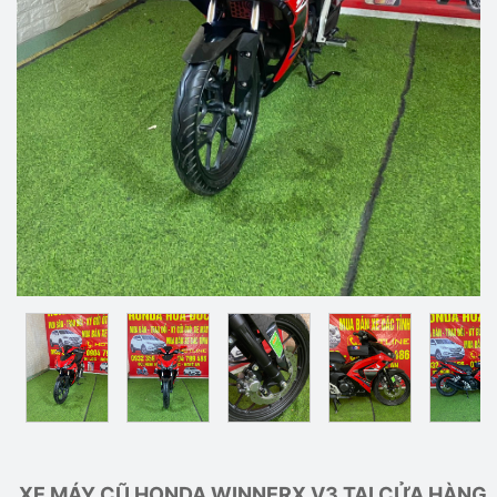
XE MÁY CŨ HONDA WINNERX V3 TẠI CỬA HÀNG