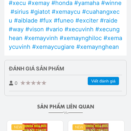
#xecu
#xemay
#honda
#yamaha
#winne
#sirius
#giatot
#xemaycu
#cuahangxec
u
#aiblade
#fux
#funeo
#exciter
#raide
#way
#vison
#vario
#xecuvinh
#xecung
hean
#xemayvinh
#xemaynghiloc
#xema
ycuvinh
#xemaycugiare
#xemaynghean
ĐÁNH GIÁ SẢN PHẨM
Viết đánh giá
0
SẢN PHẨM LIÊN QUAN
NEW
NEW