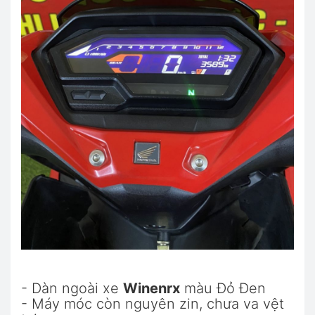
- Dàn ngoài xe
Winenrx
màu Đỏ Đen
- Máy móc còn nguyên zin, chưa va vệt