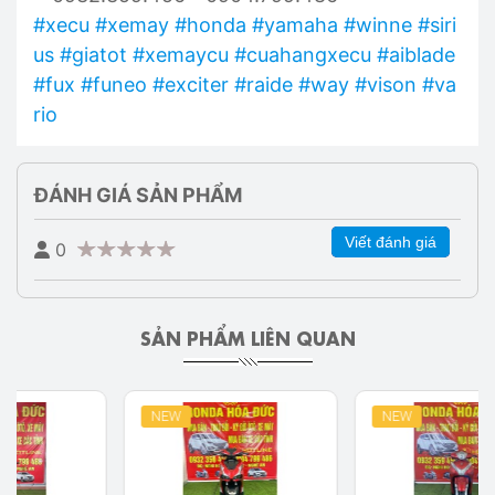
#xecu
#xemay
#honda
#yamaha
#winne
#siri
us
#giatot
#xemaycu
#cuahangxecu
#aiblade
#fux
#funeo
#exciter
#raide
#way
#vison
#va
rio
ĐÁNH GIÁ SẢN PHẨM
Viết đánh giá
0
SẢN PHẨM LIÊN QUAN
NEW
NEW