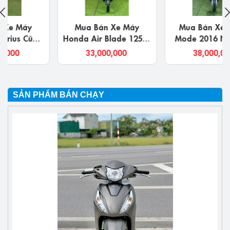
Mua Bán Xe Máy
Mua Bán Xe Cũ SH
Honda Air Blade 125cc
Mode 2016 Nghệ An
Ở Nghệ An Chính Chủ
Giá Rẻ, Chính Chủ
33,000,000
38,000,000
Uy Tín Giá Rẻ
SẢN PHẨM BÁN CHẠY