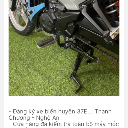
- Đăng ký xe biển huyện 37E.... Thanh
Chương - Nghệ An
- Cửa hàng đã kiểm tra toàn bộ máy móc