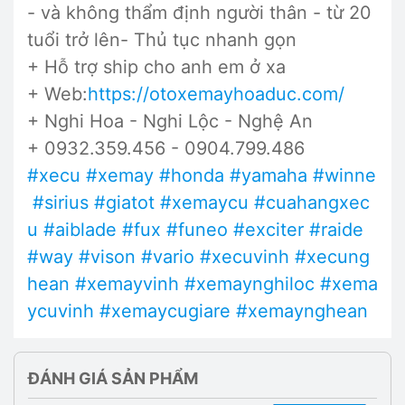
- và không thẩm định người thân - từ 20
tuổi trở lên- Thủ tục nhanh gọn
+ Hỗ trợ ship cho anh em ở xa
+ Web:
https://otoxemayhoaduc.com/
+ Nghi Hoa - Nghi Lộc - Nghệ An
+ 0932.359.456 - 0904.799.486
#xecu
#xemay
#honda
#yamaha
#winne
#sirius
#giatot
#xemaycu
#cuahangxec
u
#aiblade
#fux
#funeo
#exciter
#raide
#way
#vison
#vario
#xecuvinh
#xecung
hean
#xemayvinh
#xemaynghiloc
#xema
ycuvinh
#xemaycugiare
#xemaynghean
ĐÁNH GIÁ SẢN PHẨM