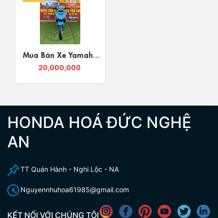
Mua Bán Xe Yamaha
Exciter 150 2016 Độ
20,000,000
Kiểng Full Mới Tại
Nghệ An Giá Rẻ Uy
Tín
HONDA HOÁ ĐỨC NGHỆ
AN
TT Quán Hành - Nghi Lộc - NA
Nguyennhuhoa61985@gmail.com
KẾT NỐI VỚI CHÚNG TÔI