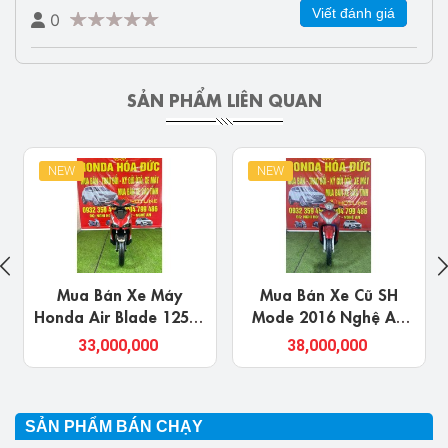
Viết đánh giá
0
SẢN PHẨM LIÊN QUAN
NEW
NEW
Mua Bán Xe Máy
Mua Bán Xe Cũ SH
Honda Air Blade 125cc
Mode 2016 Nghệ An
Ở Nghệ An Chính Chủ
Giá Rẻ, Chính Chủ
33,000,000
38,000,000
Uy Tín Giá Rẻ
SẢN PHẨM BÁN CHẠY