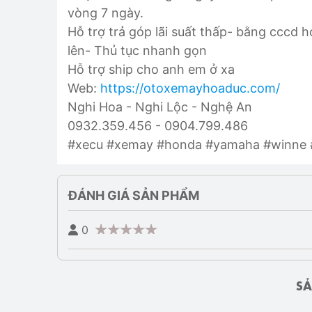
vòng 7 ngày.
Hỗ trợ trả góp lãi suất thấp- bằng cccd 
lên- Thủ tục nhanh gọn
Hỗ trợ ship cho anh em ở xa
Web:
https://otoxemayhoaduc.com/
Nghi Hoa - Nghi Lộc - Nghệ An
0932.359.456 - 0904.799.486
#xecu #xemay #honda #yamaha #winne #
ĐÁNH GIÁ SẢN PHẨM
0
SẢ