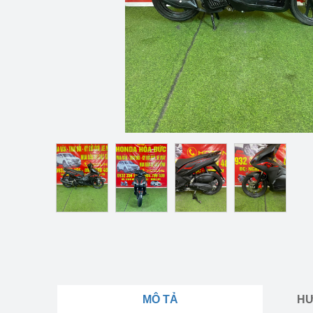
MÔ TẢ
HƯ