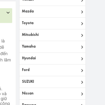
Mazda
Toyota
Mitsubishi
 là
Yamaha
dễ
 đến
Hyundai
ch lãm
Ford
SUZUKI
ỏ.
Nissan
ỏ và
 giữ
 công
Daewoo