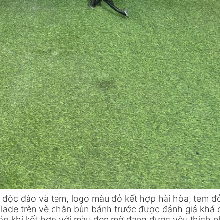
 độc đáo và tem, logo màu đỏ kết hợp hài hòa, tem đ
 Blade trên vè chắn bùn bánh trước được đánh giá khá 
áp khi kết hợp với màu đen mờ đang được yêu thích n