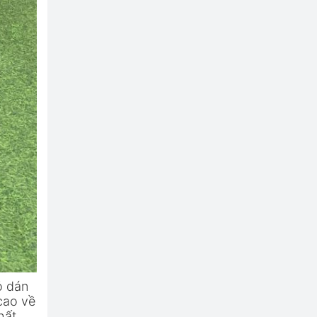
ỏ dán
cao về
hất