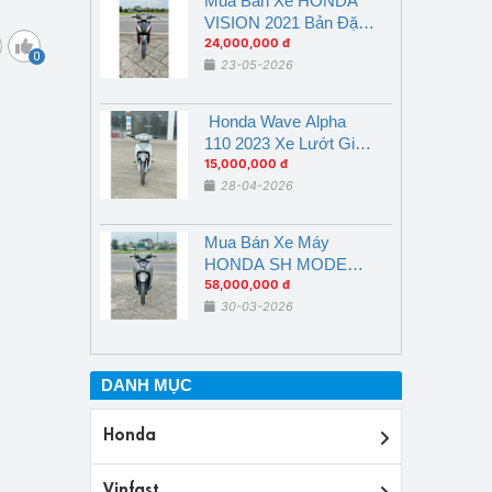
Mua Bán Xe HONDA
VISION 2021 Bản Đặc
Biệt Đỏ Đen Nghệ An
24,000,000 đ
0
23-05-2026
Honda Wave Alpha
110 2023 Xe Lướt Giá
Ưu Đãi tại Nghệ An
15,000,000 đ
28-04-2026
Mua Bán Xe Máy
HONDA SH MODE
2026 ABS Xe Lướt
58,000,000 đ
30-03-2026
DANH MỤC
Honda
Vinfast