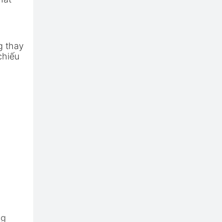
g thay
chiếu
ng