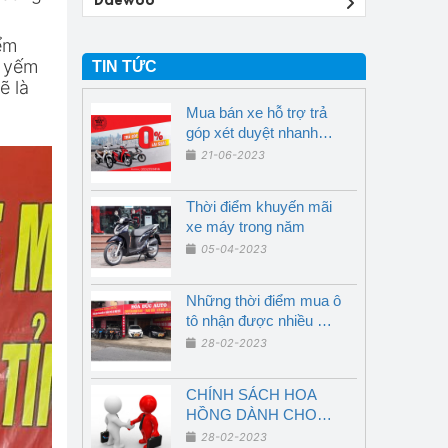
ểm
à yếm
TIN TỨC
ẽ là
Mua bán xe hỗ trợ trả
góp xét duyệt nhanh
chóng
21-06-2023
Thời điểm khuyến mãi
xe máy trong năm
05-04-2023
Những thời điểm mua ô
tô nhận được nhiều ưu
đãi nhất - Nghệ An
28-02-2023
CHÍNH SÁCH HOA
HỒNG DÀNH CHO
NGƯỜI GIỚI THIỆU
28-02-2023