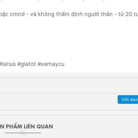
hoặc cmnd - và không thẩm định người thân - từ 20 tu
sirius #giatot #xemaycu
Viết đán
N PHẨM LIÊN QUAN