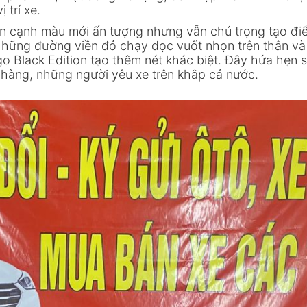
 trí xe.
n cạnh màu mới ấn tượng nhưng vẫn chú trọng tạo đi
Những đường viền đỏ chạy dọc vuốt nhọn trên thân v
go Black Edition tạo thêm nét khác biệt. Đây hứa hẹn s
h hàng, những người yêu xe trên khắp cả nước.