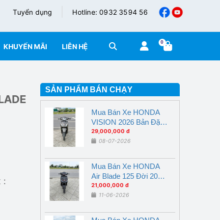
Tuyển dụng
Hotline: 0932 3594 56
0
KHUYẾN MÃI
LIÊN HỆ
SẢN PHẨM BÁN CHẠY
LADE
Mua Bán Xe HONDA
VISION 2026 Bản Đặc
Biệt Nâu Đen Nghệ An
29,000,000 đ
08-07-2026
Mua Bán Xe HONDA
Air Blade 125 Đời 2018
 :
Nghệ An Giá Rẻ
21,000,000 đ
11-06-2026