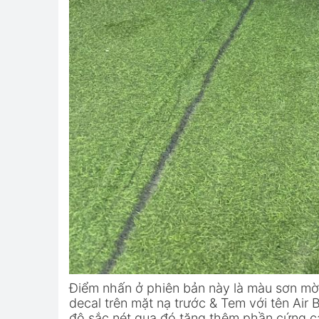
Điểm nhấn ở phiên bản này là màu sơn mờ
decal trên mặt nạ trước & Tem với tên Air
độ sắc nét qua đó tăng thêm phần cứng c