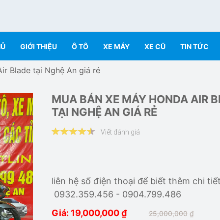
HỦ
GIỚI THIỆU
Ô TÔ
XE MÁY
XE CŨ
TIN TỨC
r Blade tại Nghệ An giá rẻ
MUA BÁN XE MÁY HONDA AIR B
TẠI NGHỆ AN GIÁ RẺ
Viết đánh giá
liên hệ số điện thoại để biết thêm chi tiết
0932.359.456 - 0904.799.486
Giá: 19,000,000
₫
25,000,000
₫