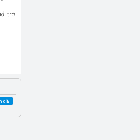
ổi trở
h giá