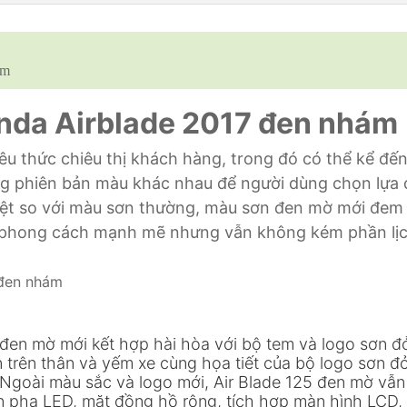
ám
Honda Airblade 2017 đen nhám
u thức chiêu thị khách hàng, trong đó có thể kể đến
ng phiên bản màu khác nhau để người dùng chọn lựa 
iệt so với màu sơn thường, màu sơn đen mờ mới đem
n phong cách mạnh mẽ nhưng vẫn không kém phần lị
đen mờ mới kết hợp hài hòa với bộ tem và logo sơn đ
trên thân và yếm xe cùng họa tiết của bộ logo sơn đ
. Ngoài màu sắc và logo mới, Air Blade 125 đen mờ vẫn
èn pha LED, mặt đồng hồ rộng, tích hợp màn hình LCD,