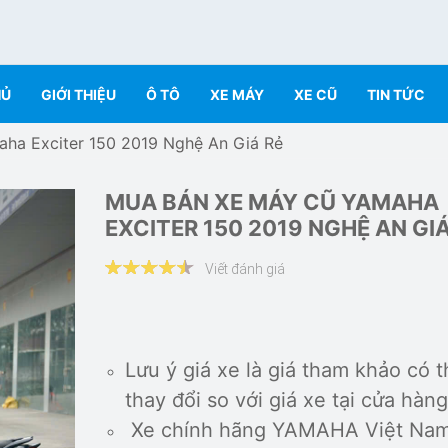
HỦ
GIỚI THIỆU
Ô TÔ
XE MÁY
XE CŨ
TIN TỨC
ha Exciter 150 2019 Nghệ An Giá Rẻ
MUA BÁN XE MÁY CŨ YAMAHA
EXCITER 150 2019 NGHỆ AN GIÁ
Viết đánh giá
Lưu ý giá xe là giá tham khảo có t
thay đổi so với giá xe tại cửa hàng
Xe chính hãng YAMAHA Việt Nam