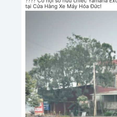
????
Cơ hội sở hữu chiếc Yamaha Exci
tại Cửa Hàng Xe Máy Hóa Đức!