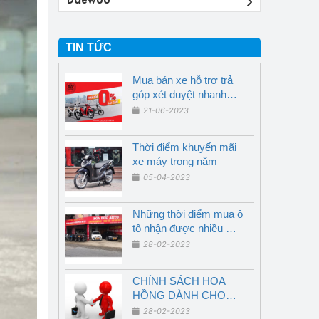
TIN TỨC
Mua bán xe hỗ trợ trả
góp xét duyệt nhanh
chóng
21-06-2023
Thời điểm khuyến mãi
xe máy trong năm
05-04-2023
Những thời điểm mua ô
tô nhận được nhiều ưu
đãi nhất - Nghệ An
28-02-2023
CHÍNH SÁCH HOA
HỒNG DÀNH CHO
NGƯỜI GIỚI THIỆU
28-02-2023