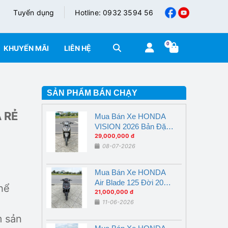
Tuyển dụng
Hotline: 0932 3594 56
0
KHUYẾN MÃI
LIÊN HỆ
SẢN PHẨM BÁN CHẠY
 RẺ
Mua Bán Xe HONDA
VISION 2026 Bản Đặc
Biệt Nâu Đen Nghệ An
29,000,000 đ
08-07-2026
Mua Bán Xe HONDA
Air Blade 125 Đời 2018
hể
Nghệ An Giá Rẻ
21,000,000 đ
11-06-2026
 sản