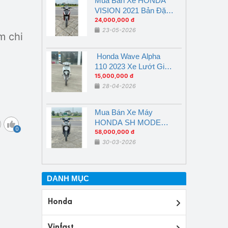
Mua Bán Xe HONDA
VISION 2021 Bản Đặc
Biệt Đỏ Đen Nghệ An
24,000,000 đ
23-05-2026
m chi
Honda Wave Alpha
110 2023 Xe Lướt Giá
Ưu Đãi tại Nghệ An
15,000,000 đ
28-04-2026
Mua Bán Xe Máy
HONDA SH MODE
0
2026 ABS Xe Lướt
58,000,000 đ
30-03-2026
DANH MỤC
Honda
Vinfast