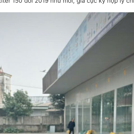
ter 150 đời 2019 như mới, giá cực kỳ hợp lý ch