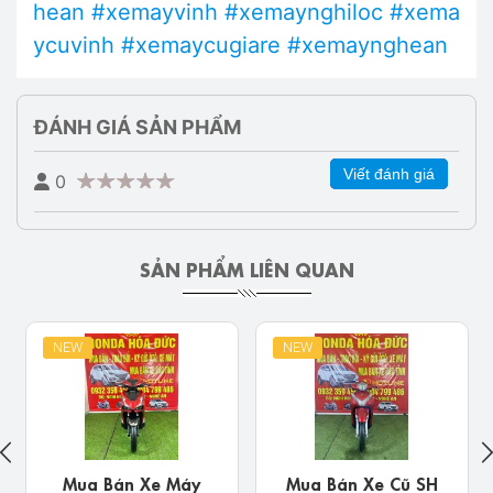
hean
#xemayvinh
#xemaynghiloc
#xema
ycuvinh
#xemaycugiare
#xemaynghean
ĐÁNH GIÁ SẢN PHẨM
Viết đánh giá
0
SẢN PHẨM LIÊN QUAN
NEW
NEW
Mua Bán Xe Cũ SH
Mua Bán Xe Cũ