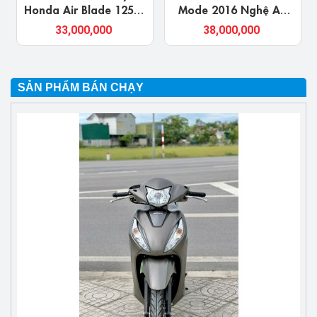
Mode 2016 Nghệ An
YAMAHA EXCITER Ở
Giá Rẻ, Chính Chủ
Nghệ An, Chính Chủ
38,000,000
22,000,000
SẢN PHẨM BÁN CHẠY