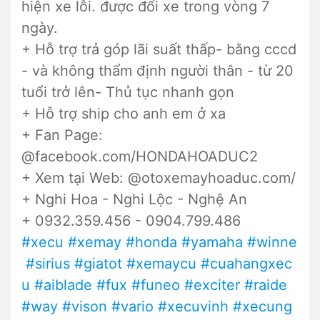
hiện xe lỗi. được đổi xe trong vòng 7
ngày.
+ Hỗ trợ trả góp lãi suất thấp- bằng cccd
- và không thẩm định người thân - từ 20
tuổi trở lên- Thủ tục nhanh gọn
+ Hỗ trợ ship cho anh em ở xa
+ Fan Page:
@facebook.com/HONDAHOADUC2
+ Xem tại Web: @otoxemayhoaduc.com/
+ Nghi Hoa - Nghi Lộc - Nghệ An
+ 0932.359.456 - 0904.799.486
#xecu
#xemay
#honda
#yamaha
#winne
#sirius
#giatot
#xemaycu
#cuahangxec
u
#aiblade
#fux
#funeo
#exciter
#raide
#way
#vison
#vario
#xecuvinh
#xecung