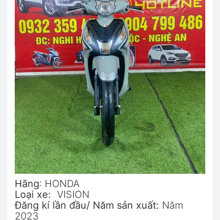
Hãng
: HONDA
Loại xe:
VISION
Đăng kí lần đầu/ Năm sản xuất:
Năm
2023