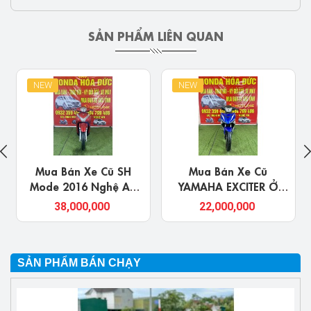
SẢN PHẨM LIÊN QUAN
NEW
NEW
Mua Bán Xe Cũ SH
Mua Bán Xe Cũ
Mode 2016 Nghệ An
YAMAHA EXCITER Ở
Giá Rẻ, Chính Chủ
Nghệ An, Chính Chủ
38,000,000
22,000,000
SẢN PHẨM BÁN CHẠY