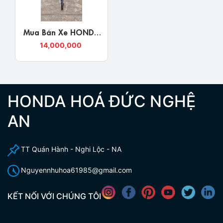
Mua Bán Xe HONDA
WAVE ALPHA 2019
14,000,000
Nghệ An Giá Rẻ,
Chính Chủ
HONDA HOÁ ĐỨC NGHỆ
AN
TT Quán Hành - Nghi Lộc - NA
Nguyennhuhoa61985@gmail.com
KẾT NỐI VỚI CHÚNG TÔI