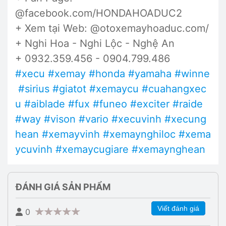
@facebook.com/HONDAHOADUC2
+ Xem tại Web: @otoxemayhoaduc.com/
+ Nghi Hoa - Nghi Lộc - Nghệ An
+ 0932.359.456 - 0904.799.486
#xecu
#xemay
#honda
#yamaha
#winne
#sirius
#giatot
#xemaycu
#cuahangxec
u
#aiblade
#fux
#funeo
#exciter
#raide
#way
#vison
#vario
#xecuvinh
#xecung
hean
#xemayvinh
#xemaynghiloc
#xema
ycuvinh
#xemaycugiare
#xemaynghean
ĐÁNH GIÁ SẢN PHẨM
Viết đánh giá
0