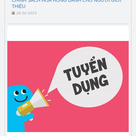
CHÍNH SÁCH HOA HỒNG DÀNH CHO NGƯỜI GIỚI
THIỆU
28-02-2023