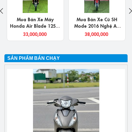
Mua Bán Xe Máy
Mua Bán Xe Cũ SH
Honda Air Blade 125cc
Mode 2016 Nghệ An
Ở Nghệ An Chính Chủ
Giá Rẻ, Chính Chủ
33,000,000
38,000,000
Uy Tín Giá Rẻ
SẢN PHẨM BÁN CHẠY