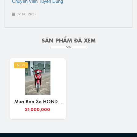
Chuyên Viên Tuyển Dụng
07-06-2022
SẢN PHẨM ĐÃ XEM
NEW
Mua Bán Xe HONDA
VISION 2025 Bản Đặc
31,000,000
Biệt Nghệ An