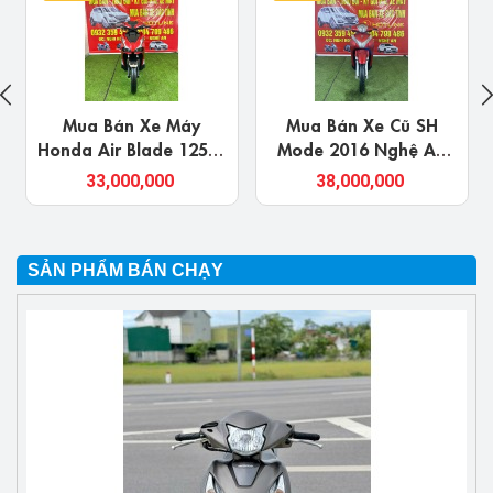
Mua Bán Xe Máy
Mua Bán Xe Cũ SH
Honda Air Blade 125cc
Mode 2016 Nghệ An
Ở Nghệ An Chính Chủ
Giá Rẻ, Chính Chủ
33,000,000
38,000,000
Uy Tín Giá Rẻ
SẢN PHẨM BÁN CHẠY