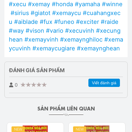
#xecu
#xemay
#honda
#yamaha
#winne
#sirius
#giatot
#xemaycu
#cuahangxec
u
#aiblade
#fux
#funeo
#exciter
#raide
#way
#vison
#vario
#xecuvinh
#xecung
hean
#xemayvinh
#xemaynghiloc
#xema
ycuvinh
#xemaycugiare
#xemaynghean
ĐÁNH GIÁ SẢN PHẨM
Viết đánh giá
0
SẢN PHẨM LIÊN QUAN
NEW
NEW