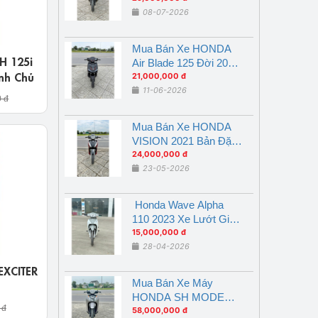
08-07-2026
Mua Bán Xe HONDA
H 125i
Air Blade 125 Đời 2018
nh Chủ
Nghệ An Giá Rẻ
21,000,000 đ
11-06-2026
0 đ
Mua Bán Xe HONDA
VISION 2021 Bản Đặc
Biệt Đỏ Đen Nghệ An
24,000,000 đ
23-05-2026
Honda Wave Alpha
110 2023 Xe Lướt Giá
Ưu Đãi tại Nghệ An
15,000,000 đ
28-04-2026
EXCITER
Mua Bán Xe Máy
HONDA SH MODE
 đ
2026 ABS Xe Lướt
58,000,000 đ