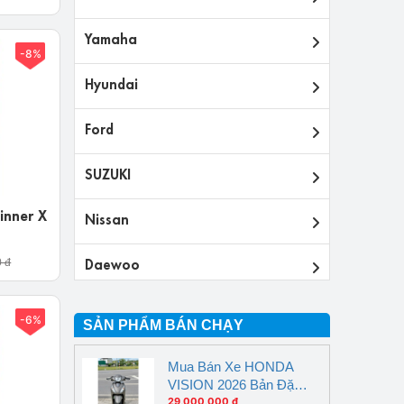
Yamaha
-8%
Hyundai
Ford
SUZUKI
nner X
Nissan
Daewoo
0 đ
-6%
SẢN PHẨM BÁN CHẠY
Mua Bán Xe HONDA
VISION 2026 Bản Đặc
Biệt Nâu Đen Nghệ An
29,000,000 đ