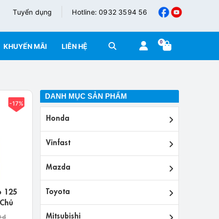
Tuyển dụng
Hotline: 0932 3594 56
0
KHUYẾN MÃI
LIÊN HỆ
DANH MỤC SẢN PHẨM
-17%
Honda
Vinfast
Mazda
o 125
Toyota
 Chủ
Mitsubishi
0 đ