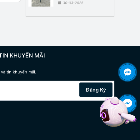
30-03-2026
TIN KHUYẾN MÃI
và tin khuyến mãi.
Đăng Ký
Hotline tư vấn miễn phí:
0932 359 456