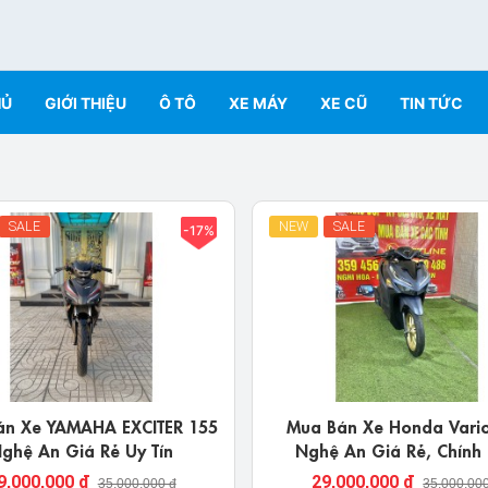
HỦ
GIỚI THIỆU
Ô TÔ
XE MÁY
XE CŨ
TIN TỨC
SALE
NEW
SALE
-17%
án Xe YAMAHA EXCITER 155
Mua Bán Xe Honda Vari
ghệ An Giá Rẻ Uy Tín
Nghệ An Giá Rẻ, Chính
9,000,000 đ
29,000,000 đ
35,000,000 đ
35,000,00