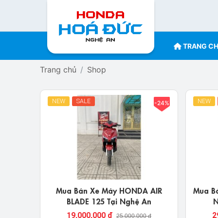
TRANG C
Trang chủ
Shop
NEW
SALE
NEW
-24%
Mua Bán Xe Máy HONDA AIR
Mua B
BLADE 125 Tại Nghệ An
N
19,000,000 đ
2
25,000,000 đ