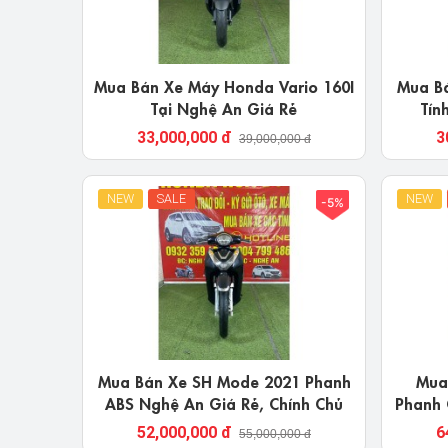
Mua Bán Xe Máy Honda Vario 160I
Mua Bá
Tại Nghệ An Giá Rẻ
Tín
33,000,000 đ
3
39,000,000 đ
NEW
SALE
NEW
-5%
Mua Bán Xe SH Mode 2021 Phanh
Mua
ABS Nghệ An Giá Rẻ, Chính Chủ
Phanh 
52,000,000 đ
6
55,000,000 đ