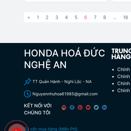
«
1
2
3
4
5
6
7
8
...
18
TRUN
HONDA HOÁ ĐỨC
HÀNG
NGHỆ AN
Chính
Chính
TT Quán Hành - Nghi Lộc - NA
Chính
Chính
Nguyennhuhoa61985@gmail.com
KẾT NỐI VỚI
CHÚNG TÔI
Tư vấn mua hàng (Miễn Phí)