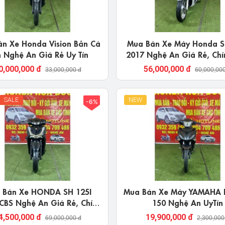
n Xe Honda Vision Bản Cá
Mua Bán Xe Máy Honda S
h Nghệ An Giá Rẻ Uy Tín
2017 Nghệ An Giá Rẻ, Chí
0,000,000 đ
56,000,000 đ
33,000,000 đ
60,000,00
SALE
NEW
-6%
 Bán Xe HONDA SH 125I
Mua Bán Xe Máy YAMAHA 
CBS Nghệ An Giá Rẻ, Chính
150 Nghệ An UyTín
Chủ
4,500,000 đ
19,900,000 đ
69,000,000 đ
2,300,000