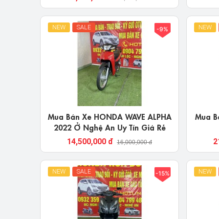
NEW
SALE
NEW
-9%
Mua Bán Xe HONDA WAVE ALPHA
Mua Bán Xe
2022 Ở Nghệ An Uy Tín Giá Rẻ
14,500,000 đ
2
16,000,000 đ
NEW
SALE
NEW
-15%